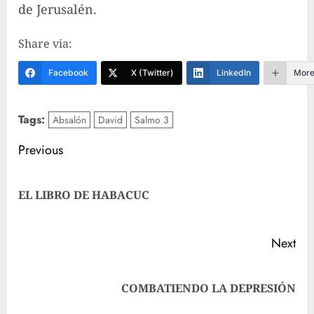
de Jerusalén.
Share via:
Facebook
X (Twitter)
LinkedIn
Mor
Tags:
Absalón
David
Salmo 3
Post
Previous
navigation
Pre
EL LIBRO DE HABACUC
pos
Next
Next
COMBATIENDO LA DEPRESIÓN
post: