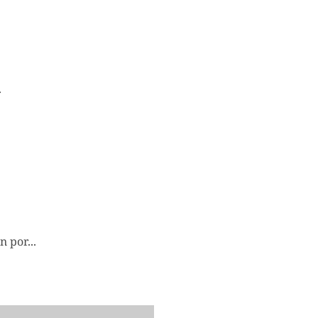
.
 por...