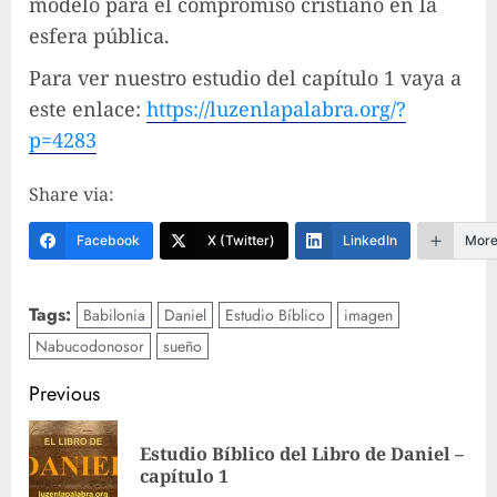
modelo para el compromiso cristiano en la
esfera pública.
Para ver nuestro estudio del capítulo 1 vaya a
este enlace:
https://luzenlapalabra.org/?
p=4283
Share via:
Facebook
X (Twitter)
LinkedIn
Mor
Tags:
Babilonia
Daniel
Estudio Bíblico
imagen
Nabucodonosor
sueño
Post
Previous
navigation
Estudio Bíblico del Libro de Daniel –
Pre
capítulo 1
pos