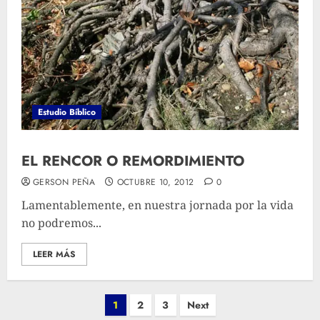
Estudio Bíblico
EL RENCOR O REMORDIMIENTO
GERSON PEÑA
OCTUBRE 10, 2012
0
Lamentablemente, en nuestra jornada por la vida
no podremos...
LEER MÁS
Posts
1
2
3
Next