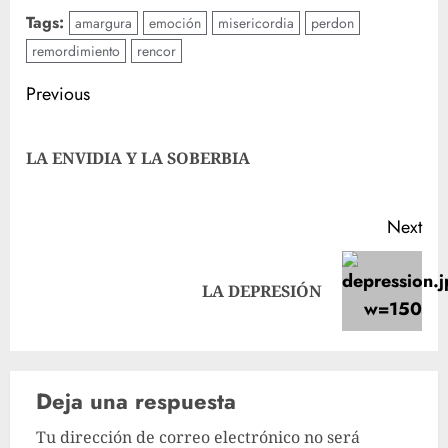
Tags:
amargura
emoción
misericordia
perdon
remordimiento
rencor
Post
Previous
navigation
Pre
LA ENVIDIA Y LA SOBERBIA
pos
Next
Next
LA DEPRESIÓN
post:
Deja una respuesta
Tu dirección de correo electrónico no será