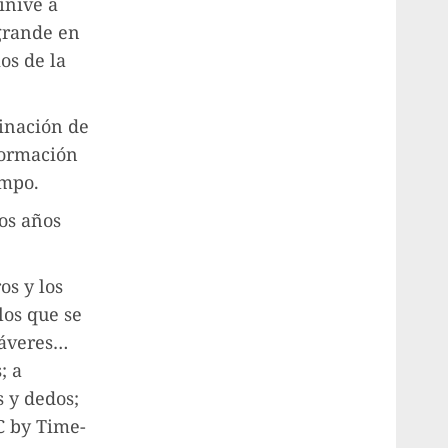
ínive a
 grande en
os de la
ginación de
formación
empo.
tos años
os y los
los que se
dáveres…
; a
s y dedos;
C by Time-