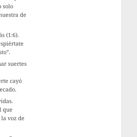
 solo
muestra de
s (1:6).
espiértate
to”.
ar suertes
erte cayó
pecado.
idas.
l que
 la voz de