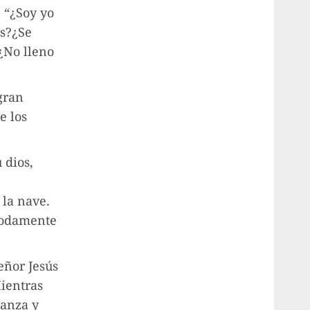
: “¿Soy yo
os?¿Se
 ¿No lleno
gran
e los
 dios,
 la nave.
modamente
eñor Jesús
Mientras
ianza y