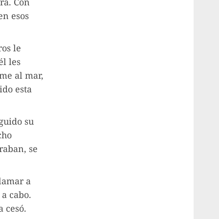
rra. Con
en esos
os le
l les
me al mar,
ido esta
guido su
cho
raban, se
clamar a
 a cabo.
a cesó.