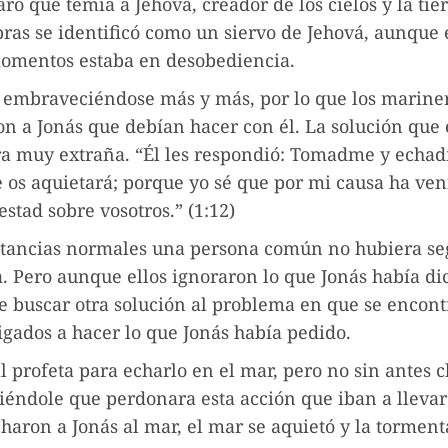
aró que temía a Jehová, creador de los cielos y la tie
bras se identificó como un siervo de Jehová, aunque 
momentos estaba en desobediencia.
 embraveciéndose más y más, por lo que los mariner
n a Jonás que debían hacer con él. La solución que é
ra muy extraña. “Él les respondió: Tomadme y echad
e os aquietará; porque yo sé que por mi causa ha ven
stad sobre vosotros.” (1:12)
stancias normales una persona común no hubiera se
. Pero aunque ellos ignoraron lo que Jonás había di
e buscar otra solución al problema en que se encont
igados a hacer lo que Jonás había pedido.
 profeta para echarlo en el mar, pero no sin antes 
iéndole que perdonara esta acción que iban a llevar
haron a Jonás al mar, el mar se aquietó y la torment