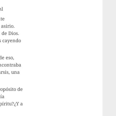
ml
ite
asirio.
 de Dios.
os cayendo
de eso,
encontraba
arsis, una
ropósito de
bía
píritu?¿Y a