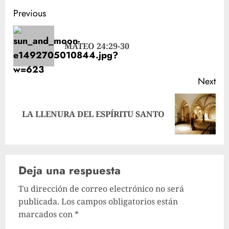
Post
Previous
navigation
Pre
MATEO 24:29-30
pos
Next
Next
LA LLENURA DEL ESPÍRITU SANTO
post:
Deja una respuesta
Tu dirección de correo electrónico no será
publicada.
Los campos obligatorios están
marcados con
*