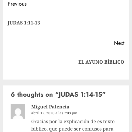
Post
Previous
navigation
Pre
JUDAS 1:11-13
pos
Next
Next
EL AYUNO BÍBLICO
post:
6 thoughts on “
JUDAS 1:14-15
”
Miguel Palencia
abril 12, 2020 a las 7:03 pm
Gracias por la explicación de es texto
biblico, que puede ser confusos para