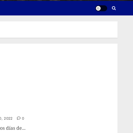
0, 2022
0
s días de...