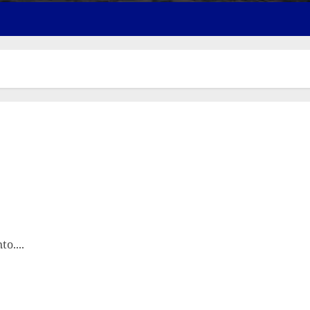
o....